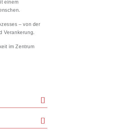
mit einem
Menschen.
ozesses – von der
nd Verankerung.
eit im Zentrum